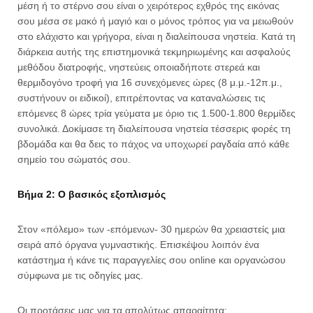
μέση ή το στέρνο σου είναι ο χειρότερος εχθρός της εικόνας
σου μέσα σε μακό ή μαγιό και ο μόνος τρόπος για να μειωθούν
στο ελάχιστο και γρήγορα, είναι η διαλείπουσα νηστεία. Κατά τη
διάρκεια αυτής της επιστημονικά τεκμηριωμένης και ασφαλούς
μεθόδου διατροφής, νηστεύεις οποιαδήποτε στερεά και
θερμιδογόνο τροφή για 16 συνεχόμενες ώρες (8 μ.μ.-12π.μ.,
συστήνουν οι ειδικοί), επιτρέποντας να καταναλώσεις τις
επόμενες 8 ώρες τρία γεύματα με όριο τις 1.500-1.800 θερμίδες
συνολικά. Δοκίμασε τη διαλείπουσα νηστεία τέσσερις φορές τη
βδομάδα και θα δεις το πάχος να υποχωρεί ραγδαία από κάθε
σημείο του σώματός σου.
Βήμα 2: Ο βασικός εξοπλισμός
Στον «πόλεμο» των -επόμενων- 30 ημερών θα χρειαστείς μια
σειρά από όργανα γυμναστικής. Επισκέψου λοιπόν ένα
κατάστημα ή κάνε τις παραγγελίες σου online και οργανώσου
σύμφωνα με τις οδηγίες μας.
Οι προτάσεις μας για τα απολύτως απαραίτητα: