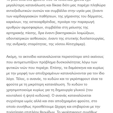
μεγαλύτερη κατανάλωση και δίκαια διότι μας παρέχει πληθώρα
αντιοξειδωτικών ουσιών και συμβάλλει στην υγεία μας (έναντι
των καρδιαγγειακών παθήσεων, της γήρανσης του δέρματος,
καρκίνων, της οστεοαρθρίτιδας, προάγει την παραγωγή
ερυθρών αιμοσφαιρίων, συμβάλλει στη μείωσης της
αρτηριακής πίεσης, δρα έναντι βακτηριακών λοιμώξεων,
οδοντιατρικών ασθενειών, έναντι της στυτικής δυσλειτουργίας,
της ανδρικής στειρότητας, της νόσου Αλτσχάιμερ).
Ακόμη, το ακτινίδιο καταναλώνεται περισσότερο από εκείνους
που αντιμετωπίζουν πρόβλημα δυσκοιλιότητας λόγω των
φυτικών ινών που περιέχει. Επίσης, τα δαμάσκηνα και κυρίως
με την μορφή των αποξηραμένων καταναλώνονται για τον ίδιο
λόγο. Τέλος, ο ανανάς, το κυδώνι και το γκρέιπφρουτ είναι τα
φρούτα με τη μικρότερη κατανάλωση. Το κυδώνι το
χρησιμοποιούμε κυρίως για τη δημιουργία γλυκού (του
κουταλιού ή ψητά κυδώνια). Ο ανανάς καταναλώνεται
συχνότερα ωμός αλλά και σαν αποξηραμένο φρούτο, στο
οποίο συνήθως προσθέτουμε ζάχαρη και επιβαρύνει με την
πρόσληψη επιπλέον θερμίδων. Το γκρέιπφρουτ συνήθως