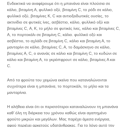
Ενδεικτικά να αναφέρουμε ότι η μπανάνα είναι πλούσια σε
κάλιο, βιταμίνη Α, φυλλικό οξύ, βιταμίνη C, το ρόδι σε κάλιο,
φυλλικό οξύ, βιταμίνες Κ, C και αντιοξειδωτικές ουσίες, το
ακτινίδιο σε φυτικές ίνες, ασβέστιο, κάλιο, φυλλικό οξύ και
βιταμίνες C, Α, Κ, το μήλο σε φυτικές ίνες, κάλιο και βιταμίνες C,
Α, το πορτοκάλι σε βιταμίνη C, κάλιο. φυλλικό οξύ και
ασβέστιο, το αχλάδι σε βιταμίνη C, κάλιο και βιταμίνη Α, το
μανταρίνι σε κάλιο, βιταμίνες C, A, το δαμάσκηνο σε κάλιο,
βιταμίνες Α, C, ο ανανάς σε κάλιο και βιταμίνη C, το κυδώνι σε
κάλιο και βιταμίνη Α, το γκρέιπφρουτ σε κάλιο, βιταμίνες Α και
C.
Από τα φρούτα του χειμώνα εκείνα που καταναλώνονται
συχνότερα είναι η μπανάνα, το πορτοκάλι, το μήλο και τα
μανταρίνια.
Η αλήθεια είναι ότι οι περισσότεροι καταναλώνουν τη μπανάνα
καθ’ όλη τη διάρκεια του χρόνου καθώς είναι αγαπημένο
φρούτο μικρών και μεγάλων. Μας παρέχει άμεσα ενέργεια,
αφού περιέχει αρκετούς υδατάνθρακες. Για το λόγο αυτό την