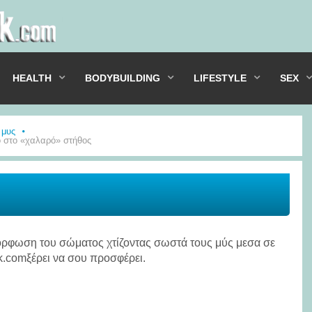
HEALTH
BODYBUILDING
LIFESTYLE
SEX
 μυς
ο στο «χαλαρό» στήθος
μόρφωση του σώματος χτίζοντας σωστά τους μύς μεσα σε
k.comξέρει να σου προσφέρει.