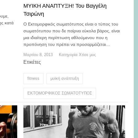
ΜΥΙΚΗ ΑΝΑΠΤΥΞΗ! Του Βαγγέλη
Τσιρώνη
υμε,
ης κατά
Ο Εκτομορφικός σωματότυπος είναι ο τύπος του
σωματότυπου που δε παίρνει εύκολα βάρος, είναι
μια ιδιαίτερη περίπτωση αθλούμενου που η
προπόνηση του πρέπει να προσαρμόζεται…
Μαρτίου 8, 2013
Κατηγορία
Χτίσε μυς
Ετικέτες
fitness
μυϊκή ανάπτυξη
ΕΚΤΟΜΟΡΦΙΚΟΣ ΣΩΜΑΤΟΤΥΠΟΣ