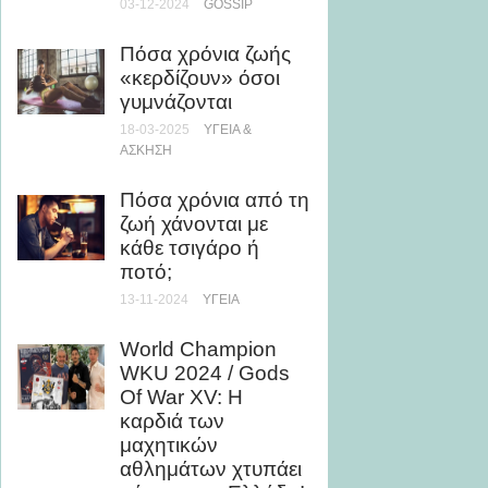
03-12-2024
GOSSIP
28-07-20
Πόσα χρόνια ζωής
Αυτή ε
«κερδίζουν» όσοι
καλύτ
γυμνάζονται
ανεβεί
18-03-2025
ΥΓΕΊΑ &
04-03-20
ΆΣΚΗΣΗ
Μάθε 
Πόσα χρόνια από τη
αντιδρ
ζωή χάνονται με
αρώμα
κάθε τσιγάρο ή
σου το
ποτό;
25-06-20
13-11-2024
ΥΓΕΊΑ
SARM 
World Champion
bodybu
WKU 2024 / Gods
είναι, 
Of War XV: Η
διαφορ
καρδιά των
αναβο
μαχητικών
στεροε
αθλημάτων χτυπάει
20-01-20