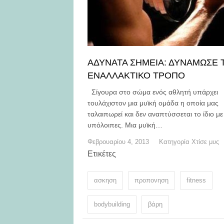
ΑΔΥΝΑΤΑ ΣΗΜΕΙΑ: ΔΥΝΑΜΩΣΕ 
ΕΝΑΛΛΑΚΤΙΚΟ ΤΡΟΠΟ
Σίγουρα στο σώμα ενός αθλητή υπάρχει
τουλάχιστον μια μυϊκή ομάδα η οποία μας
ταλαιπωρεί και δεν αναπτύσσεται το ίδιο με 
υπόλοιπες. Μια μυϊκή…
Φεβρουαρίου 4, 2013
Κατηγορία
Χτίσε μυς
Ετικέτες
ασκηση
προπονηση
fitness
bodybuilding
βάρη