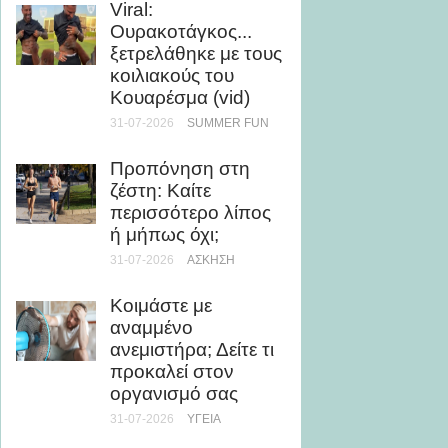
Viral:
θάλασ
Ουρακοτάγκος...
βελτιώ
ξετρελάθηκε με τους
εμφάν
κοιλιακούς του
28-07-20
Κουαρέσμα (vid)
31-07-2026
SUMMER FUN
5 καλο
με ελά
Προπόνηση στη
θερμίδ
ζέστη: Καίτε
28-07-20
περισσότερο λίπος
ή μήπως όχι;
Μάθε 
31-07-2026
ΆΣΚΗΣΗ
θάλασσ
τη μυο
Κοιμάστε με
υγεία
αναμμένο
24-07-20
ανεμιστήρα; Δείτε τι
προκαλεί στον
Ρεκόρ 
οργανισμό σας
τριλογ
31-07-2026
ΥΓΕΊΑ
του Ο
την Ch