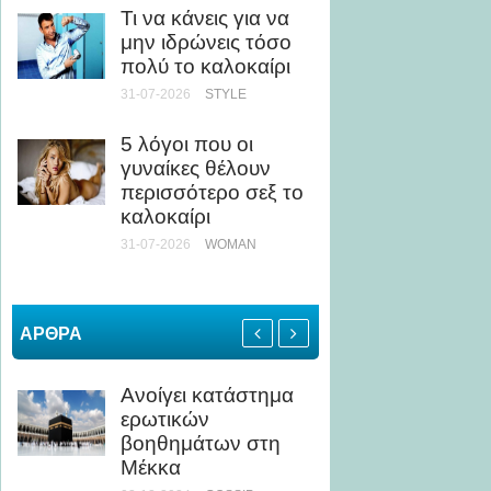
Τι να κάνεις για να
ως Κί
μην ιδρώνεις τόσο
24-07-20
πολύ το καλοκαίρι
31-07-2026
STYLE
Άσκηση
Τι να 
5 λόγοι που οι
αποφύγ
γυναίκες θέλουν
καταπ
περισσότερο σεξ το
24-07-20
καλοκαίρι
ΥΓΕΊΑ
31-07-2026
WOMAN
ΑΡΘΡΑ
Ανοίγει κατάστημα
Πώς να
ερωτικών
σώμα γ
βοηθημάτων στη
σε λιγ
Μέκκα
μήνα