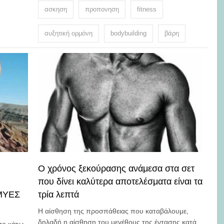
ασκηση
προπονηση
fitness
αυξητική ορμόνη
bodybuilding
βάρη
Ο χρόνος ξεκούρασης ανάμεσα στα σετ
που δίνει καλύτερα αποτελέσματα είναι τα
ΜΥΕΣ
τρία λεπτά
Η αίσθηση της προσπάθειας που καταβάλουμε,
δηλαδή η αίσθηση του μεγέθους της έντασης κατά
 το κάτω