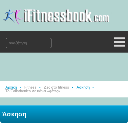
Αρχική
Fitness
Δες στο fitness
Άσκηση
Το Calisthenics σε κάνει «φέτες»
Άσκηση