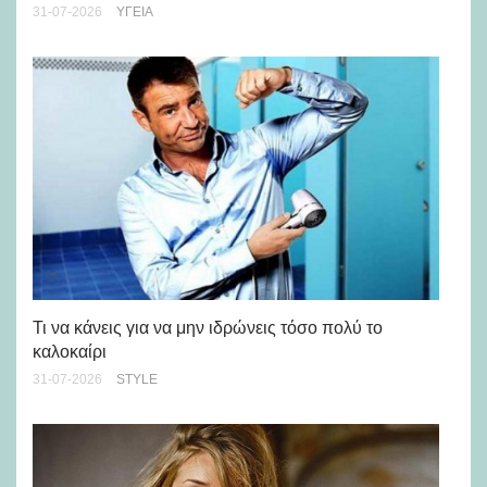
31-07-2026
ΥΓΕΊΑ
Ρε
Ch
Τι να κάνεις για να μην ιδρώνεις τόσο πολύ το
καλοκαίρι
24-
31-07-2026
STYLE