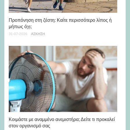
Προπόνηση στη ζέστη: Καίτε περισσότερο λίπος ή
5 
μήπως όχι;
28-
31-07-2026
ΆΣΚΗΣΗ
Μά
υγ
Κοιμάστε με αναμμένο ανεμιστήρα; Δείτε τι προκαλεί
στον οργανισμό σας
24-