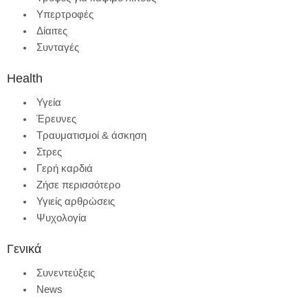
Υπερτροφές
Δίαιτες
Συνταγές
Health
Υγεία
Έρευνες
Τραυματισμοί & άσκηση
Στρες
Γερή καρδιά
Ζήσε περισσότερο
Υγιείς αρθρώσεις
Ψυχολογία
Γενικά
Συνεντεύξεις
News