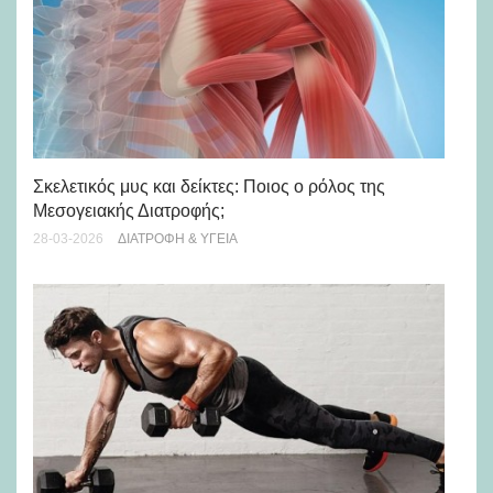
Σκελετικός μυς και δείκτες: Ποιος ο ρόλος της
10
Μεσογειακής Διατροφής;
20-
28-03-2026
ΔΙΑΤΡΟΦΉ & ΥΓΕΊΑ