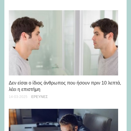
Wo
Δεν είσαι ο ίδιος άνθρωπος που ήσουν πριν 10 λεπτά,
κα
λέει η επιστήμη
Ελ
14-03-2025
ΈΡΕΥΝΕΣ
15-