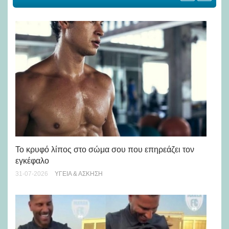
Πώ
Το κρυφό λίπος στο σώμα σου που επηρεάζει τον
μή
εγκέφαλο
28-
31-07-2026
ΥΓΕΊΑ & ΆΣΚΗΣΗ