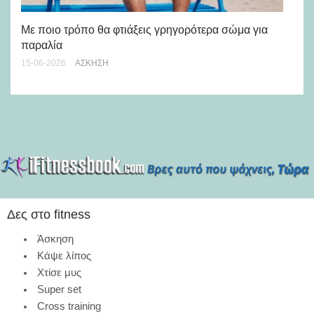
Με ποιο τρόπο θα φτιάξεις γρηγορότερα σώμα για
Τι
παραλία
30-
15-06-2026
ΆΣΚΗΣΗ
Δες στο fitness
Άσκηση
Κάψε λίπος
Χτίσε μυς
Super set
Cross training