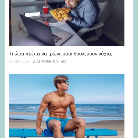
Τι ώρα πρέπει να τρώνε όσοι δουλεύουν νύχτα;
Τι
27-03-2025
ΔΙΑΤΡΟΦΉ & ΥΓΕΊΑ
25-