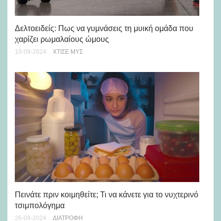
Αυ
Δελτοειδείς: Πως να γυμνάσεις τη μυική ομάδα που
σω
χαρίζει ρωμαλαίους ώμους
17-
10-09-2024
ΧΤΊΣΕ ΜΥΣ
Γι
Πεινάτε πριν κοιμηθείτε; Τι να κάνετε για το νυχτερινό
τω
τσιμπολόγημα
04-
26-09-2024
ΔΙΑΤΡΟΦΉ