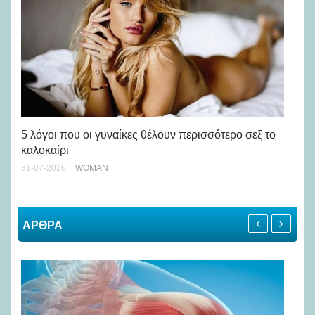
Άσ
κα
5 λόγοι που οι γυναίκες θέλουν περισσότερο σεξ το
καλοκαίρι
24-
31-07-2026
WOMAN
ΑΡΘΡΑ