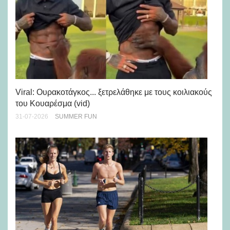
Viral: Ουρακοτάγκος... ξετρελάθηκε με τους κοιλιακούς
Πώ
του Κουαρέσμα (vid)
εμ
31-07-2026
SUMMER FUN
28-