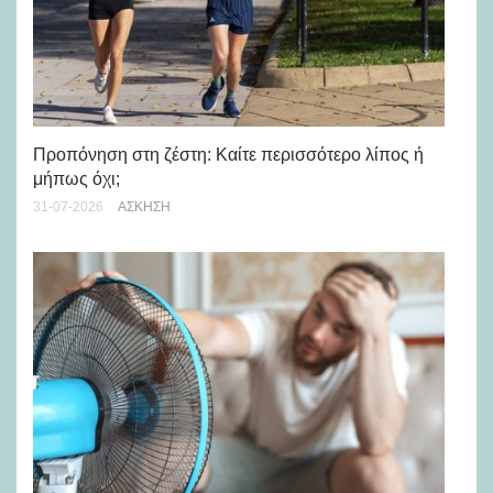
Προπόνηση στη ζέστη: Καίτε περισσότερο λίπος ή
5 
μήπως όχι;
28-
31-07-2026
ΆΣΚΗΣΗ