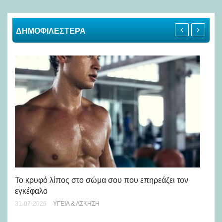
ΔΗΜΟΦΙΛΕΣΤΕΡΑ
Πώ
Το κρυφό λίπος στο σώμα σου που επηρεάζει τον
μή
εγκέφαλο
28-
31-07-2026
ΥΓΕΊΑ & ΆΣΚΗΣΗ