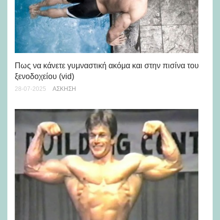
Αυ
Πως να κάνετε γυμναστική ακόμα και στην πισίνα του
«φ
ξενοδοχείου (vid)
05-
28-07-2025
ΆΣΚΗΣΗ