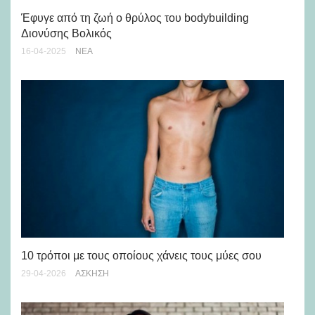
Πώ
Πρ
Έφυγε από τη ζωή ο θρύλος του bodybuilding
Διονύσης Βολικός
23-
16-04-2025
ΝΈΑ
Πρ
10 τρόποι με τους οποίους χάνεις τους μύες σου
16-
29-04-2026
ΆΣΚΗΣΗ