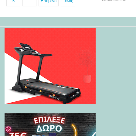
5
…
Επόμενο
Τέλος