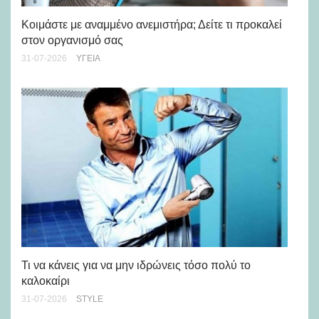
Μά
υγ
Κοιμάστε με αναμμένο ανεμιστήρα; Δείτε τι προκαλεί
στον οργανισμό σας
24-
31-07-2026
ΥΓΕΊΑ
Ρε
Ch
Τι να κάνεις για να μην ιδρώνεις τόσο πολύ το
καλοκαίρι
24-
31-07-2026
STYLE