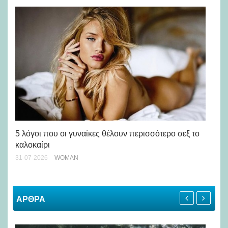
Άσ
κα
5 λόγοι που οι γυναίκες θέλουν περισσότερο σεξ το
καλοκαίρι
24-
31-07-2026
WOMAN
ΑΡΘΡΑ