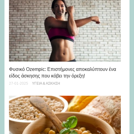
Τα
Φυσικό Ozempic: Επιστήμονες αποκαλύπτουν ένα
νη
είδος άσκησης που κόβει την όρεξη!
16-
27-01-2025
ΥΓΕΊΑ & ΆΣΚΗΣΗ