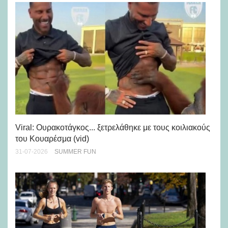
Viral: Ουρακοτάγκος... ξετρελάθηκε με τους κοιλιακούς
Πώ
του Κουαρέσμα (vid)
εμ
31-07-2026
SUMMER FUN
28-