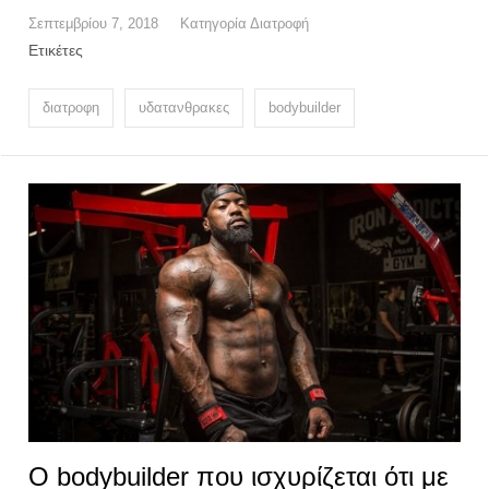
Σεπτεμβρίου 7, 2018
Κατηγορία
Διατροφή
Ετικέτες
διατροφη
υδατανθρακες
bodybuilder
Ο bodybuilder που ισχυρίζεται ότι με